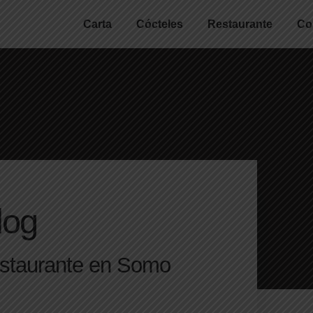
Carta
Cócteles
Restaurante
Co
log
restaurante en Somo