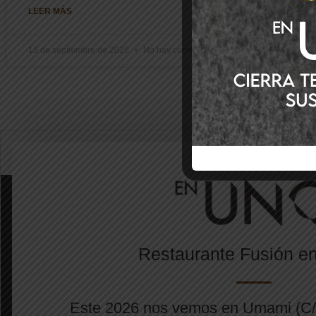
LEER MÁS
15 de septiembre de 2025
No hay comentarios
Restaurante Fusión 
Este 2026 nos vemos en Umami (C/I