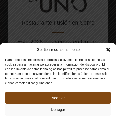
Restaurante Fusión en Somo
Este 2026 nos vemos en Umami
(C/Isla de Mouro, 13)
Gestionar consentimiento
¡Te esperamos en Somo!
Para ofrecer las mejores experiencias, utilizamos tecnologías como las
cookies para almacenar y/o acceder a la información del dispositivo. El
consentimiento de estas tecnologías nos permitirá procesar datos como el
comportamiento de navegación o las identificaciones únicas en este sitio.
No consentir o retirar el consentimiento, puede afectar negativamente a
ciertas características y funciones.
Aceptar
© 2026 Restaurante en Somo En Uno |
Diseño web Agencia
Denegar
DIGIDISA