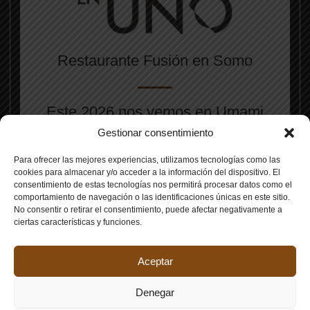
Restaurante Fusión en Somo
Este 2026 nos vemos en Umami
(C/Isla de Mouro, 13)
Gestionar consentimiento
¡Te esperamos en Somo!
Para ofrecer las mejores experiencias, utilizamos tecnologías como las
cookies para almacenar y/o acceder a la información del dispositivo. El
consentimiento de estas tecnologías nos permitirá procesar datos como el
comportamiento de navegación o las identificaciones únicas en este sitio.
No consentir o retirar el consentimiento, puede afectar negativamente a
ciertas características y funciones.
Aceptar
© 2026 Restaurante en Somo En Uno |
Diseño web Agencia
Denegar
DIGIDISA