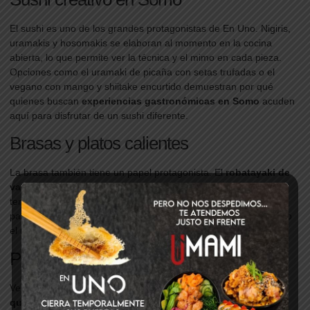
El sushi es uno de los grandes protagonistas de En Uno. Nigiris,
uramakis y hosomakis se elaboran al momento en la cocina
abierta, lo que permite ver la técnica y el mimo en cada pieza.
Opciones como el uramaki de picaña con setas trufadas o el
vegano con mango y shiitake encurtido demuestran por qué
quienes buscan
experiencias gastronómicas en Somo
acuden
aquí para disfrutar de un sushi diferente.
Brasas y platos calientes
La brasa también tiene un papel protagonista. El
robatayaki de
vaca pinta
, cocinado durante 35 horas a baja temperatura y
terminado al fuego de leña, es un espectáculo para la vista y el
paladar. Otros platos como el
yakiniku
, el
risotto tierra y mar
o
el
nasi goreng
completan una carta llena de contrastes.
Postres que ponen el broche final
Ver cómo se prepara una
torrija caramelizada con helado de
queso
o un
fudgy de matcha y chocolate blanco
es un