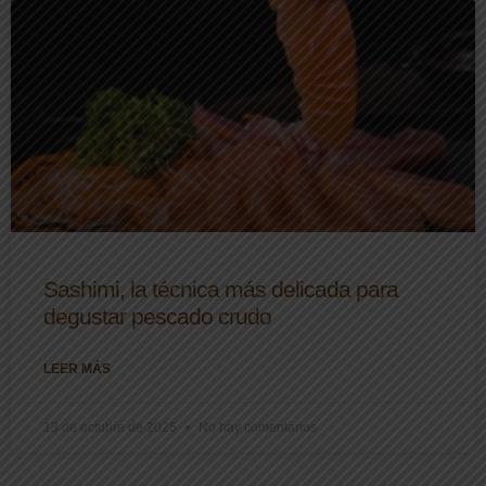
Sashimi, la técnica más delicada para
degustar pescado crudo
LEER MÁS
13 de octubre de 2025
No hay comentarios