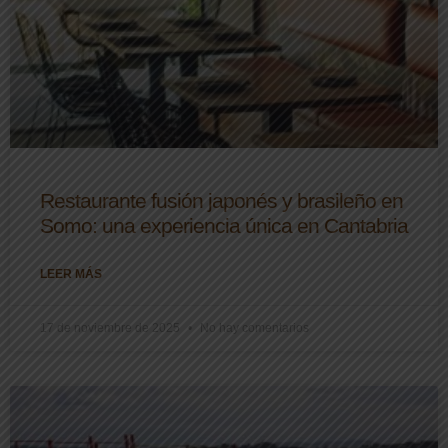
Restaurante fusión japonés y brasileño en
Somo: una experiencia única en Cantabria
LEER MÁS
17 de noviembre de 2025
No hay comentarios