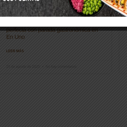
De Santander a Somo: escapada
perfecta con parada gastronómica en
En Uno
LEER MÁS
25 de agosto de 2025
No hay comentarios