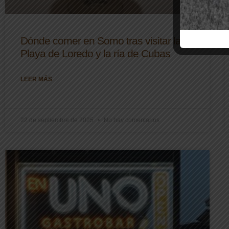
Dónde comer en Somo tras visitar la
Playa de Loredo y la ría de Cubas
LEER MÁS
22 de septiembre de 2025
No hay comentarios