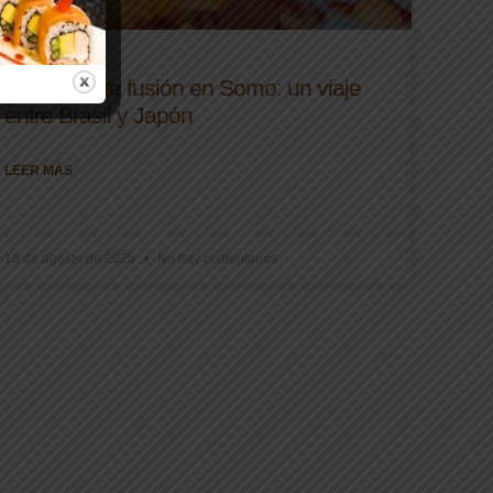
Restaurante fusión en Somo: un viaje
entre Brasil y Japón
LEER MÁS
18 de agosto de 2025
No hay comentarios