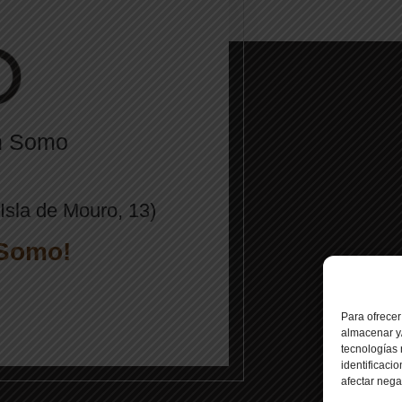
en Somo
sla de Mouro, 13)
 Somo!
Para ofrecer
almacenar y/
tecnologías
identificaci
afectar nega