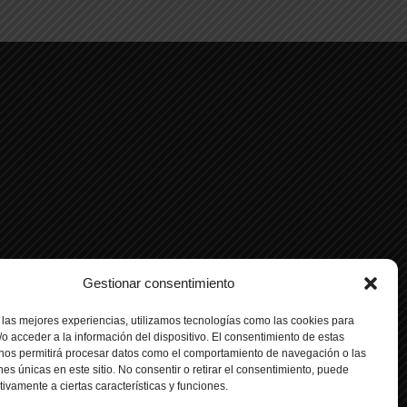
Gestionar consentimiento
 las mejores experiencias, utilizamos tecnologías como las cookies para
o acceder a la información del dispositivo. El consentimiento de estas
 nos permitirá procesar datos como el comportamiento de navegación o las
ones únicas en este sitio. No consentir o retirar el consentimiento, puede
tivamente a ciertas características y funciones.